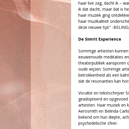
haar live zag, dacht ik – 
ik dat dacht, maar dat is h
haar muziek ging ontdekken
haar muzikaliteit ondersche
deze nieuwe tijd.” -BELIN
De Simrit Experience
Sommige artiesten kunnen 
eeuwenoude meditaties en 
theaterpubliek aansporen 
oude wijzen. Sommige arti
betrokkenheid als een kalm
dat de resonanties kan hor
Vocalist en tekstschrijver 
geadopteerd en opgevoed i
artiesten. Haar muziek en 
Aerosmith en Belinda Carli
bekend om hun diepte, ach
psychedelische sfeer.