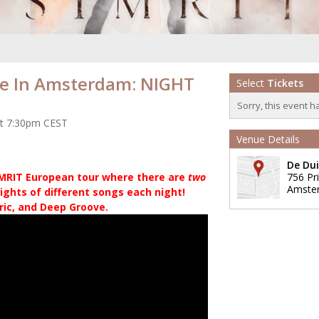
ve In Amsterdam: NIGHT
Select
Tickets
Sorry, this event h
 at 7:30pm CEST
Venue Details
De Dui
IMRIT European tour where there are
two
756 Pr
Amste
ights of different songs each night!
eric, and Deep Groove.