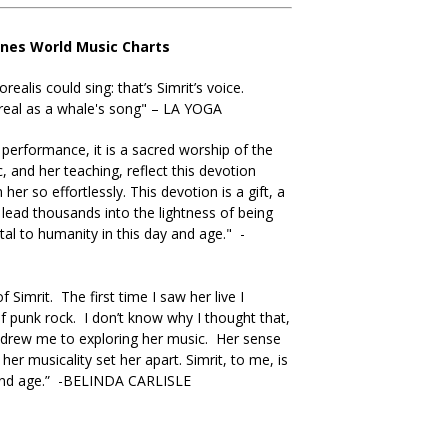
unes World Music Charts
ealis could sing: that’s Simrit’s voice.
real as a whale's song" – LA YOGA
a performance, it is a sacred worship of the
, and her teaching, reflect this devotion
r so effortlessly. This devotion is a gift, a
l lead thousands into the lightness of being
tal to humanity in this day and age." -
of Simrit. The first time I saw her live I
f punk rock. I don’t know why I thought that,
t drew me to exploring her music. Her sense
er musicality set her apart. Simrit, to me, is
 and age.” -BELINDA CARLISLE