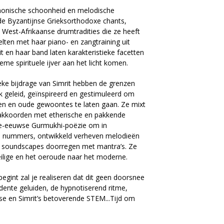
monische schoonheid en melodische
de Byzantijnse Grieksorthodoxe chants,
 West-Afrikaanse drumtradities die ze heeft
ten met haar piano- en zangtraining uit
rit en haar band laten karakteristieke facetten
eme spirituele ijver aan het licht komen.
ieke bijdrage van Simrit hebben de grenzen
 geleid, geïnspireerd en gestimuleerd om
en en oude gewoontes te laten gaan. Ze mixt
he akkoorden met etherische en pakkende
6e-eeuwse Gurmukhi-poëzie om in
e nummers, ontwikkeld verheven melodieën
he soundscapes doorregen met mantra’s. Ze
eilige en het oeroude naar het moderne.
egint zal je realiseren dat dit geen doorsnee
ndente geluiden, de hypnotiserend ritme,
e en Simrit’s betoverende STEM...Tijd om