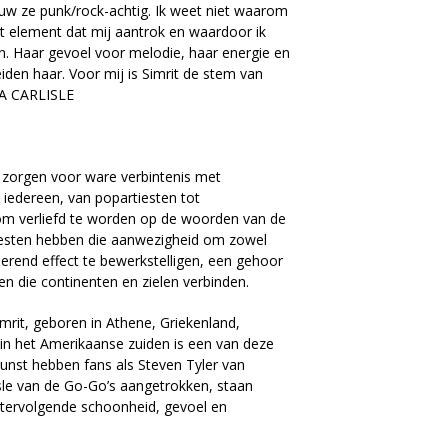
wauw ze punk/rock-achtig. Ik weet niet waarom
et element dat mij aantrok en waardoor ik
. Haar gevoel voor melodie, haar energie en
iden haar. Voor mij is Simrit de stem van
DA CARLISLE
zorgen voor ware verbintenis met
iedereen, van popartiesten tot
om verliefd te worden op de woorden van de
esten hebben die aanwezigheid om zowel
erend effect te bewerkstelligen, een gehoor
en die continenten en zielen verbinden.
Simrit, geboren in Athene, Griekenland,
n het Amerikaanse zuiden is een van deze
kunst hebben fans als Steven Tyler van
sle van de Go-Go’s aangetrokken, staan
tervolgende schoonheid, gevoel en