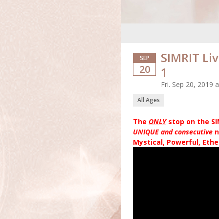
SIMRIT Li
SEP
20
1
Fri. Sep 20, 2019
All Ages
The
ONLY
stop on the S
UNIQUE and consecutive
n
Mystical, Powerful, Eth