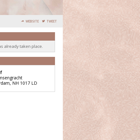
WEBSITE
TWEET
as already taken place.
f
insengracht
rdam
,
NH
1017 LD