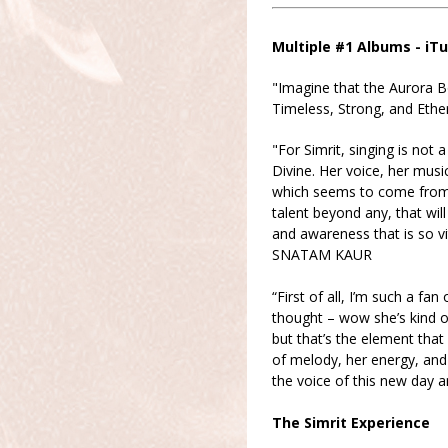
Multiple #1 Albums - iT
"Imagine that the Aurora Bor
Timeless, Strong, and Ethe
"For Simrit, singing is not 
Divine. Her voice, her music
which seems to come from he
talent beyond any, that wil
and awareness that is so vi
SNATAM KAUR
“First of all, I’m such a fan 
thought – wow she’s kind o
but that’s the element tha
of melody, her energy, and h
the voice of this new day
The Simrit Experience