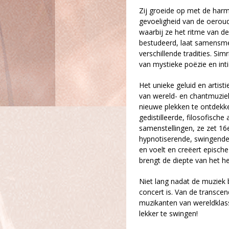
Zij groeide op met de har
gevoeligheid van de oerou
waarbij ze het ritme van de
bestudeerd, laat samensmel
verschillende tradities. Sim
van mystieke poëzie en inti
Het unieke geluid en artist
van wereld- en chantmuziek
nieuwe plekken te ontdekk
gedistilleerde, filosofisc
samenstellingen, ze zet 1
hypnotiserende, swingend
en voelt en creëert episc
brengt de diepte van het h
Niet lang nadat de muziek b
concert is. Van de transce
muzikanten van wereldklass
lekker te swingen!