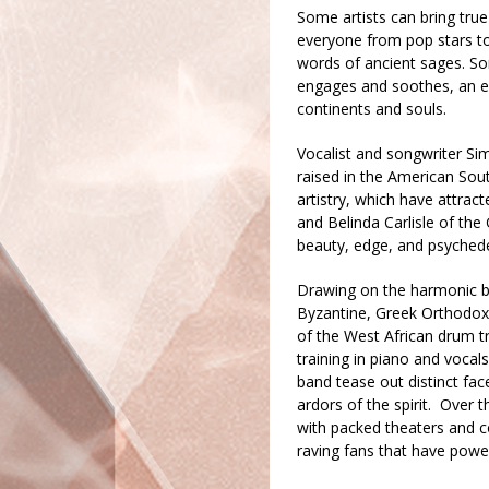
Some artists can bring tru
everyone from pop stars to 
words of ancient sages. So
engages and soothes, an ea
continents and souls.
Vocalist and songwriter Si
raised in the American Sout
artistry, which have attrac
and Belinda Carlisle of the
beauty, edge, and psyched
Drawing on the harmonic be
Byzantine, Greek Orthodox 
of the West African drum tr
training in piano and vocals
band tease out distinct fac
ardors of the spirit. Over 
with packed theaters and c
raving fans that have pow