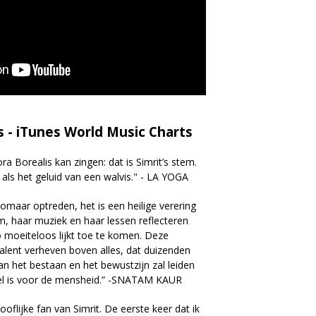
 - iTunes World Music Charts
ra Borealis kan zingen: dat is Simrit’s stem.
h als het geluid van een walvis." - LA YOGA
 zomaar optreden, het is een heilige verering
, haar muziek en haar lessen reflecteren
o moeiteloos lijkt toe te komen. Deze
 talent verheven boven alles, dat duizenden
an het bestaan en het bewustzijn zal leiden
ieel is voor de mensheid.” -SNATAM KAUR
ooflijke fan van Simrit. De eerste keer dat ik